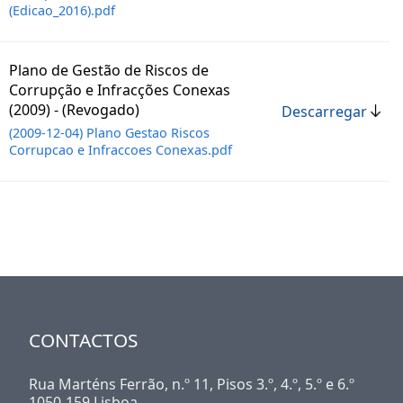
(Edicao_2016).pdf
Plano de Gestão de Riscos de
Corrupção e Infracções Conexas
(2009) - (Revogado)
Descarregar
(2009-12-04) Plano Gestao Riscos
Corrupcao e Infraccoes Conexas.pdf
CONTACTOS
Rua Marténs Ferrão, n.º 11, Pisos 3.º, 4.º, 5.º e 6.º
1050-159 Lisboa