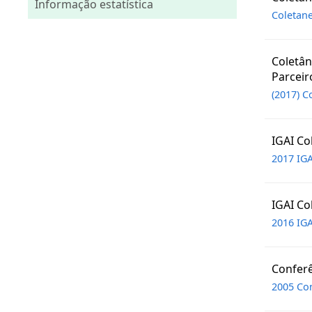
Informação estatística
Coletane
Coletân
Parceir
(2017) C
IGAI Co
2017 IGA
IGAI Co
2016 IGA
Conferê
2005 Con