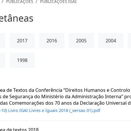
/
/
PUBLICAÇÕES
PUBLICAÇÕES IGAI
etâneas
2017
2016
2005
2004
1998
ea de Textos da Conferência “Direitos Humanos e Controlo 
s de Segurança do Ministério da Administração Interna” pr
das Comemorações dos 70 anos da Declaração Universal do
-10) Livro IGAI Livres e Iguais 2018 (_versao 01).pdf
ea de textos 2018