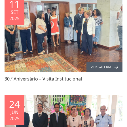
11
SET
2025
VER GALERIA
30.º Aniversário – Visita Institucional
24
JUN
2025